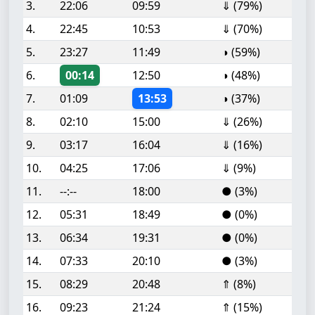
3.
22:06
09:59
⇓ (79%)
4.
22:45
10:53
⇓ (70%)
5.
23:27
11:49
◑ (59%)
6.
00:14
12:50
◑ (48%)
7.
01:09
13:53
◑ (37%)
8.
02:10
15:00
⇓ (26%)
9.
03:17
16:04
⇓ (16%)
10.
04:25
17:06
⇓ (9%)
11.
--:--
18:00
● (3%)
12.
05:31
18:49
● (0%)
13.
06:34
19:31
● (0%)
14.
07:33
20:10
● (3%)
15.
08:29
20:48
⇑ (8%)
16.
09:23
21:24
⇑ (15%)