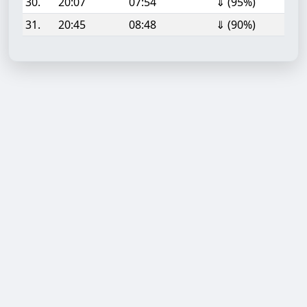
30.
20:07
07:54
⇓ (95%)
31.
20:45
08:48
⇓ (90%)
Aufgabe hinzufügen
Start- oder Endzeit (HH:MM)
Berechnen