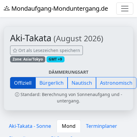
Mondaufgang-Monduntergang.de
Aki-Takata
(August 2026)
Ort als Lesezeichen speichern
Zone: Asia/Tokyo
GMT +9
DÄMMERUNGSART
Offiziell
Bürgerlich
Nautisch
Astronomisch
Standard: Berechnung von Sonnenaufgang und -
untergang.
Aki-Takata - Sonne
Mond
Terminplaner