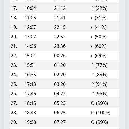
17.
10:04
21:12
⇑ (22%)
18.
11:05
21:41
◐ (31%)
19.
12:07
22:15
◐ (41%)
20.
13:07
22:52
◐ (50%)
21.
14:06
23:36
◐ (60%)
22.
15:01
00:26
◐ (69%)
23.
15:51
01:20
⇑ (77%)
24.
16:35
02:20
⇑ (85%)
25.
17:13
03:20
⇑ (91%)
26.
17:46
04:22
⇑ (96%)
27.
18:15
05:23
○ (99%)
28.
18:43
06:25
○ (100%)
29.
19:08
07:27
○ (99%)