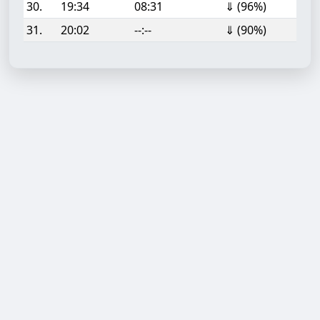
30.
19:34
08:31
⇓ (96%)
31.
20:02
--:--
⇓ (90%)
Aufgabe hinzufügen
Start- oder Endzeit (HH:MM)
Berechnen