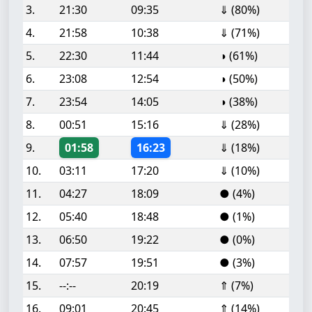
3.
21:30
09:35
⇓ (80%)
4.
21:58
10:38
⇓ (71%)
5.
22:30
11:44
◑ (61%)
6.
23:08
12:54
◑ (50%)
7.
23:54
14:05
◑ (38%)
8.
00:51
15:16
⇓ (28%)
9.
01:58
16:23
⇓ (18%)
10.
03:11
17:20
⇓ (10%)
11.
04:27
18:09
● (4%)
12.
05:40
18:48
● (1%)
13.
06:50
19:22
● (0%)
14.
07:57
19:51
● (3%)
15.
--:--
20:19
⇑ (7%)
16.
09:01
20:45
⇑ (14%)