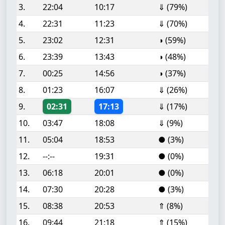
3.
22:04
10:17
⇓ (79%)
4.
22:31
11:23
⇓ (70%)
5.
23:02
12:31
◑ (59%)
6.
23:39
13:43
◑ (48%)
7.
00:25
14:56
◑ (37%)
8.
01:23
16:07
⇓ (26%)
9.
02:31
17:13
⇓ (17%)
10.
03:47
18:08
⇓ (9%)
11.
05:04
18:53
● (3%)
12.
--:--
19:31
● (0%)
13.
06:18
20:01
● (0%)
14.
07:30
20:28
● (3%)
15.
08:38
20:53
⇑ (8%)
16.
09:44
21:18
⇑ (15%)