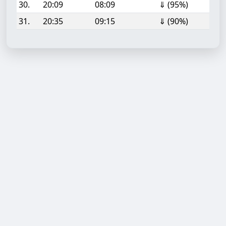
30.
20:09
08:09
⇓ (95%)
31.
20:35
09:15
⇓ (90%)
Aufgabe hinzufügen
Start- oder Endzeit (HH:MM)
Berechnen