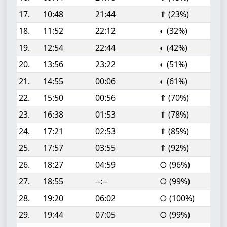
17.
10:48
21:44
⇑ (23%)
18.
11:52
22:12
◐ (32%)
19.
12:54
22:44
◐ (42%)
20.
13:56
23:22
◐ (51%)
21.
14:55
00:06
◐ (61%)
22.
15:50
00:56
⇑ (70%)
23.
16:38
01:53
⇑ (78%)
24.
17:21
02:53
⇑ (85%)
25.
17:57
03:55
⇑ (92%)
26.
18:27
04:59
○ (96%)
27.
18:55
--:--
○ (99%)
28.
19:20
06:02
○ (100%)
29.
19:44
07:05
○ (99%)