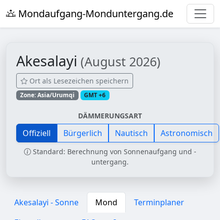
Mondaufgang-Monduntergang.de
Akesalayi
(August 2026)
Ort als Lesezeichen speichern
Zone: Asia/Urumqi
GMT +6
DÄMMERUNGSART
Offiziell
Bürgerlich
Nautisch
Astronomisch
Standard: Berechnung von Sonnenaufgang und -
untergang.
Akesalayi - Sonne
Mond
Terminplaner