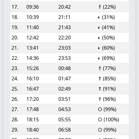
17.
09:36
20:42
⇑ (22%)
18.
10:39
21:11
◐ (31%)
19.
11:40
21:43
◐ (41%)
20.
12:42
22:20
◐ (50%)
21.
13:41
23:03
◐ (60%)
22.
14:36
23:53
◐ (69%)
23.
15:26
00:48
⇑ (77%)
24.
16:10
01:47
⇑ (85%)
25.
16:47
02:49
⇑ (91%)
26.
17:20
03:51
⇑ (96%)
27.
17:48
04:53
○ (99%)
28.
18:15
05:55
○ (100%)
29.
18:40
06:58
○ (99%)