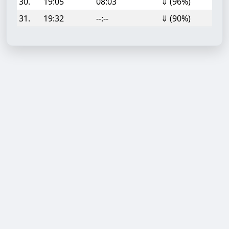
30.
19:05
08:03
⇓ (96%)
31.
19:32
--:--
⇓ (90%)
Aufgabe hinzufügen
Start- oder Endzeit (HH:MM)
Berechnen