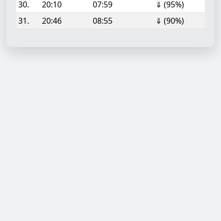
30.
20:10
07:59
⇓ (95%)
31.
20:46
08:55
⇓ (90%)
Aufgabe hinzufügen
Start- oder Endzeit (HH:MM)
Berechnen