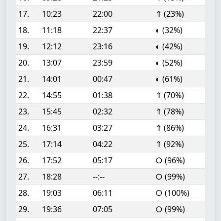
17.
10:23
22:00
⇑ (23%)
18.
11:18
22:37
◐ (32%)
19.
12:12
23:16
◐ (42%)
20.
13:07
23:59
◐ (52%)
21.
14:01
00:47
◐ (61%)
22.
14:55
01:38
⇑ (70%)
23.
15:45
02:32
⇑ (78%)
24.
16:31
03:27
⇑ (86%)
25.
17:14
04:22
⇑ (92%)
26.
17:52
05:17
○ (96%)
27.
18:28
--:--
○ (99%)
28.
19:03
06:11
○ (100%)
29.
19:36
07:05
○ (99%)