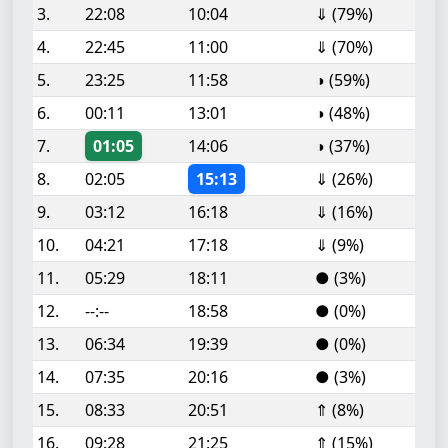
3.
22:08
10:04
⇓ (79%)
4.
22:45
11:00
⇓ (70%)
5.
23:25
11:58
◑ (59%)
6.
00:11
13:01
◑ (48%)
7.
01:05
14:06
◑ (37%)
8.
02:05
15:13
⇓ (26%)
9.
03:12
16:18
⇓ (16%)
10.
04:21
17:18
⇓ (9%)
11.
05:29
18:11
● (3%)
12.
--:--
18:58
● (0%)
13.
06:34
19:39
● (0%)
14.
07:35
20:16
● (3%)
15.
08:33
20:51
⇑ (8%)
16.
09:28
21:25
⇑ (15%)