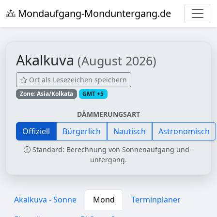
Mondaufgang-Monduntergang.de
Akalkuva
(August 2026)
Ort als Lesezeichen speichern
Zone: Asia/Kolkata
GMT +5
DÄMMERUNGSART
Offiziell
Bürgerlich
Nautisch
Astronomisch
Standard: Berechnung von Sonnenaufgang und -
untergang.
Akalkuva - Sonne
Mond
Terminplaner