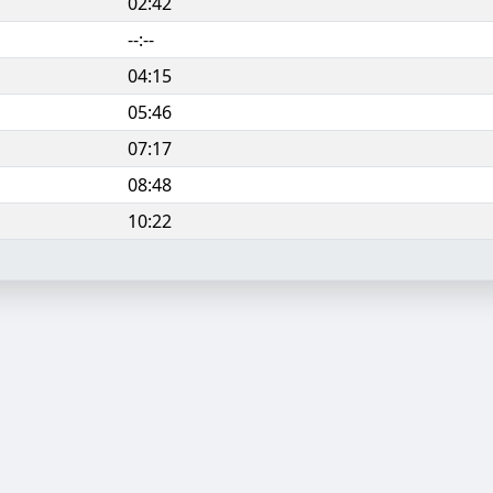
02:42
--:--
04:15
05:46
07:17
08:48
10:22