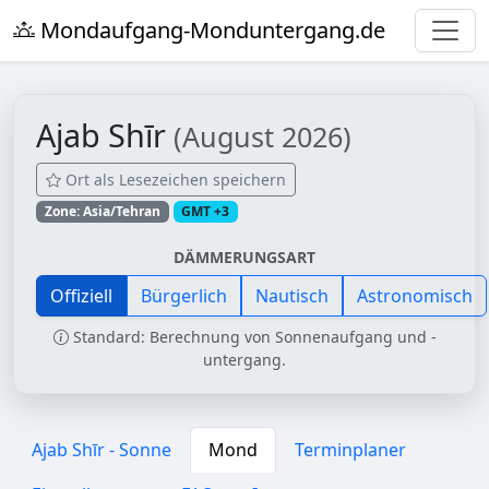
Mondaufgang-Monduntergang.de
Ajab Shīr
(August 2026)
Ort als Lesezeichen speichern
Zone: Asia/Tehran
GMT +3
DÄMMERUNGSART
Offiziell
Bürgerlich
Nautisch
Astronomisch
Standard: Berechnung von Sonnenaufgang und -
untergang.
Ajab Shīr - Sonne
Mond
Terminplaner