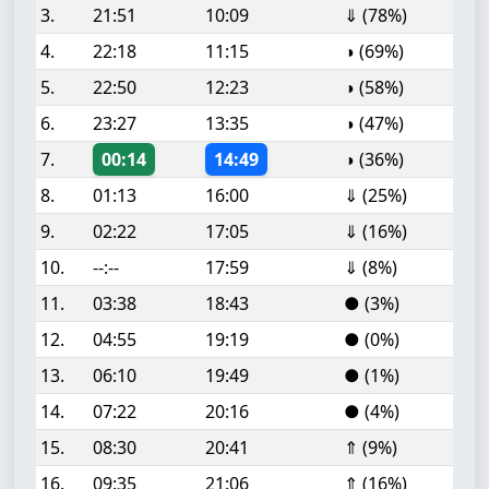
3.
21:51
10:09
⇓ (78%)
4.
22:18
11:15
◑ (69%)
5.
22:50
12:23
◑ (58%)
6.
23:27
13:35
◑ (47%)
7.
00:14
14:49
◑ (36%)
8.
01:13
16:00
⇓ (25%)
9.
02:22
17:05
⇓ (16%)
10.
--:--
17:59
⇓ (8%)
11.
03:38
18:43
● (3%)
12.
04:55
19:19
● (0%)
13.
06:10
19:49
● (1%)
14.
07:22
20:16
● (4%)
15.
08:30
20:41
⇑ (9%)
16.
09:35
21:06
⇑ (16%)