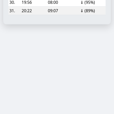
30.
19:56
08:00
⇓ (95%)
31.
20:22
09:07
⇓ (89%)
Aufgabe hinzufügen
Start- oder Endzeit (HH:MM)
Berechnen