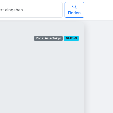
Finden
Zone: Asia/Tokyo
GMT +9