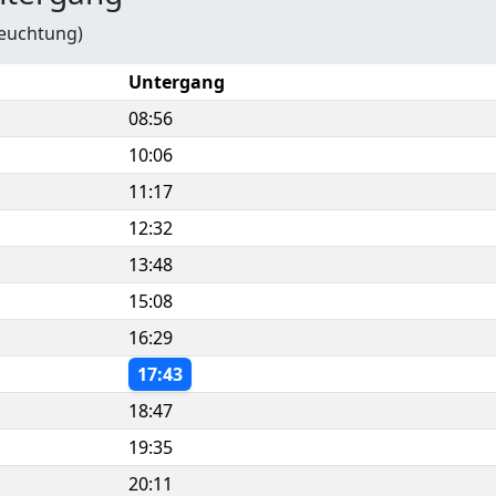
leuchtung)
Untergang
08:56
10:06
11:17
12:32
13:48
15:08
16:29
17:43
18:47
19:35
20:11