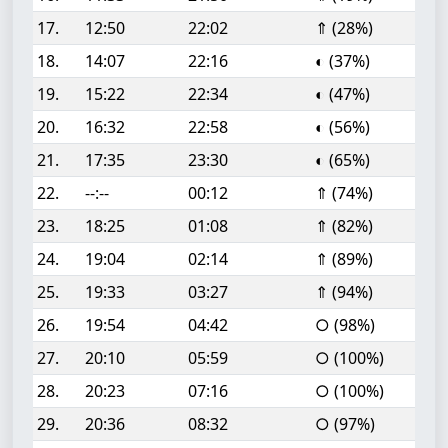
17.
12:50
22:02
⇑ (28%)
18.
14:07
22:16
◐ (37%)
19.
15:22
22:34
◐ (47%)
20.
16:32
22:58
◐ (56%)
21.
17:35
23:30
◐ (65%)
22.
--:--
00:12
⇑ (74%)
23.
18:25
01:08
⇑ (82%)
24.
19:04
02:14
⇑ (89%)
25.
19:33
03:27
⇑ (94%)
26.
19:54
04:42
○ (98%)
27.
20:10
05:59
○ (100%)
28.
20:23
07:16
○ (100%)
29.
20:36
08:32
○ (97%)