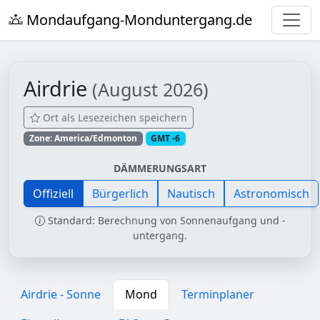
Mondaufgang-Monduntergang.de
Airdrie
(August 2026)
Ort als Lesezeichen speichern
Zone: America/Edmonton
GMT -6
DÄMMERUNGSART
Offiziell
Bürgerlich
Nautisch
Astronomisch
Standard: Berechnung von Sonnenaufgang und -
untergang.
Airdrie - Sonne
Mond
Terminplaner