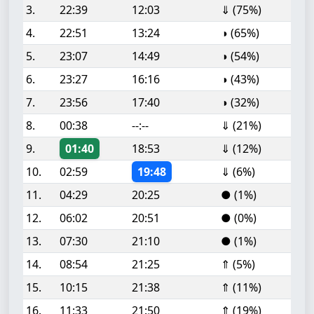
3.
22:39
12:03
⇓ (75%)
4.
22:51
13:24
◑ (65%)
5.
23:07
14:49
◑ (54%)
6.
23:27
16:16
◑ (43%)
7.
23:56
17:40
◑ (32%)
8.
00:38
--:--
⇓ (21%)
9.
01:40
18:53
⇓ (12%)
10.
02:59
19:48
⇓ (6%)
11.
04:29
20:25
● (1%)
12.
06:02
20:51
● (0%)
13.
07:30
21:10
● (1%)
14.
08:54
21:25
⇑ (5%)
15.
10:15
21:38
⇑ (11%)
16.
11:33
21:50
⇑ (19%)