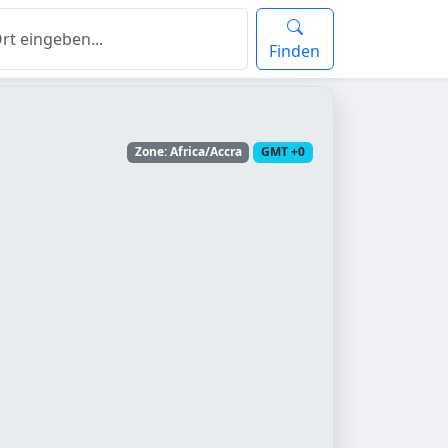
Finden
Zone: Africa/Accra
GMT +0