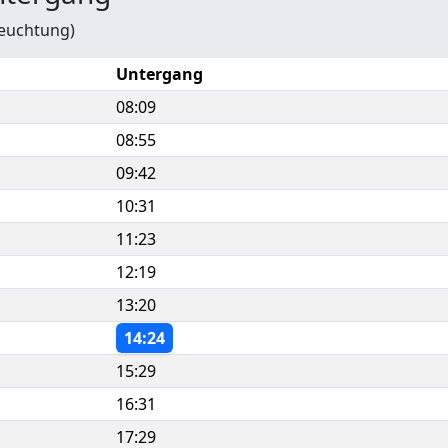
leuchtung)
Untergang
08:09
08:55
09:42
10:31
11:23
12:19
13:20
14:24
15:29
16:31
17:29