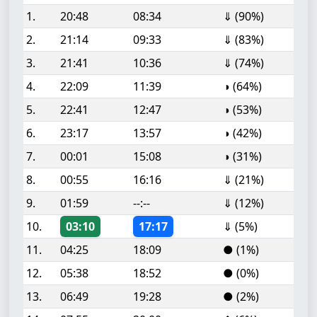
1.
20:48
08:34
⇓ (90%)
2.
21:14
09:33
⇓ (83%)
3.
21:41
10:36
⇓ (74%)
4.
22:09
11:39
◑ (64%)
5.
22:41
12:47
◑ (53%)
6.
23:17
13:57
◑ (42%)
7.
00:01
15:08
◑ (31%)
8.
00:55
16:16
⇓ (21%)
9.
01:59
--:--
⇓ (12%)
10.
03:10
17:17
⇓ (5%)
11.
04:25
18:09
● (1%)
12.
05:38
18:52
● (0%)
13.
06:49
19:28
● (2%)