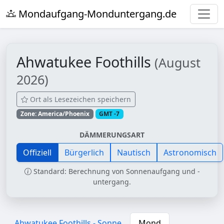
Mondaufgang-Monduntergang.de
Ahwatukee Foothills
(August
2026)
Ort als Lesezeichen speichern
Zone: America/Phoenix
GMT -7
DÄMMERUNGSART
Offiziell
Bürgerlich
Nautisch
Astronomisch
Standard: Berechnung von Sonnenaufgang und -
untergang.
Ahwatukee Foothills - Sonne
Mond