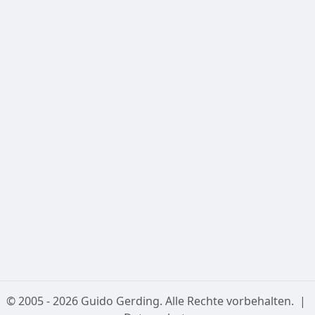
2. Kein Einsatz für Navigation
Die bereitgestellten Daten (insbesondere Angaben zur
nautischen und astronomischen Dämmerung) sind
nicht
für die operative Navigation in der Luft- oder
Schifffahrt geeignet und dürfen nicht für
sicherheitskritische Planungen verwendet werden.
3. Externe Links & Kartendaten
Diese Seite bindet Kartendaten von OpenStreetMap ein.
Für die Verfügbarkeit und Richtigkeit dieser externen
Dienste übernehmen wir keine Haftung.
Datenschutzerklärung
© 2005 - 2026 Guido Gerding. Alle Rechte vorbehalten.
|