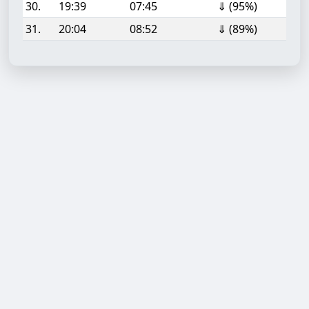
30.
19:39
07:45
⇓ (95%)
31.
20:04
08:52
⇓ (89%)
Aufgabe hinzufügen
Start- oder Endzeit (HH:MM)
Berechnen