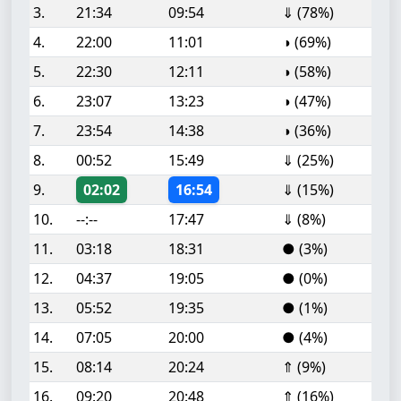
3.
21:34
09:54
⇓ (78%)
4.
22:00
11:01
◑ (69%)
5.
22:30
12:11
◑ (58%)
6.
23:07
13:23
◑ (47%)
7.
23:54
14:38
◑ (36%)
8.
00:52
15:49
⇓ (25%)
9.
02:02
16:54
⇓ (15%)
10.
--:--
17:47
⇓ (8%)
11.
03:18
18:31
● (3%)
12.
04:37
19:05
● (0%)
13.
05:52
19:35
● (1%)
14.
07:05
20:00
● (4%)
15.
08:14
20:24
⇑ (9%)
16.
09:20
20:48
⇑ (16%)