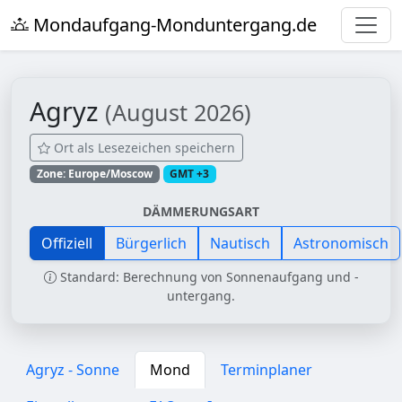
Mondaufgang-Monduntergang.de
Agryz
(August 2026)
Ort als Lesezeichen speichern
Zone: Europe/Moscow
GMT +3
DÄMMERUNGSART
Offiziell
Bürgerlich
Nautisch
Astronomisch
Standard: Berechnung von Sonnenaufgang und -
untergang.
Agryz - Sonne
Mond
Terminplaner