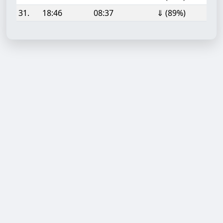
31.
18:46
08:37
⇓ (89%)
Aufgabe hinzufügen
Start- oder Endzeit (HH:MM)
Berechnen