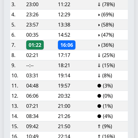
3.
23:00
11:22
⇓ (78%)
4.
23:26
12:29
◑ (69%)
5.
23:57
13:38
◑ (58%)
6.
00:35
14:52
◑ (47%)
7.
01:22
16:06
◑ (36%)
8.
02:21
17:17
⇓ (25%)
9.
--:--
18:21
⇓ (15%)
10.
03:31
19:14
⇓ (8%)
11.
04:48
19:57
● (3%)
12.
06:06
20:32
● (0%)
13.
07:21
21:00
● (1%)
14.
08:34
21:26
● (4%)
15.
09:42
21:50
⇑ (9%)
16.
10:49
22:14
⇑ (16%)