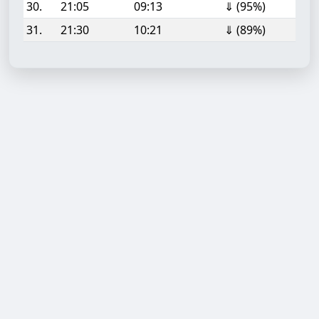
30.
21:05
09:13
⇓ (95%)
31.
21:30
10:21
⇓ (89%)
Aufgabe hinzufügen
Start- oder Endzeit (HH:MM)
Berechnen