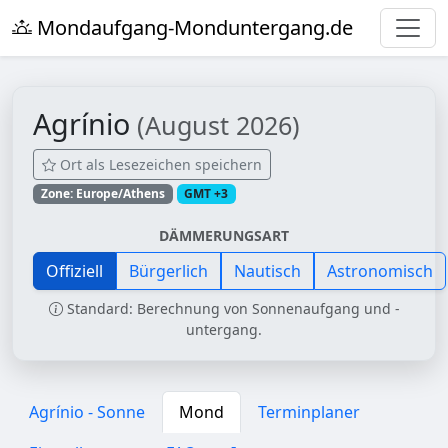
Mondaufgang-Monduntergang.de
Agrínio
(August 2026)
Ort als Lesezeichen speichern
Zone: Europe/Athens
GMT +3
DÄMMERUNGSART
Offiziell
Bürgerlich
Nautisch
Astronomisch
Standard: Berechnung von Sonnenaufgang und -
untergang.
Agrínio - Sonne
Mond
Terminplaner