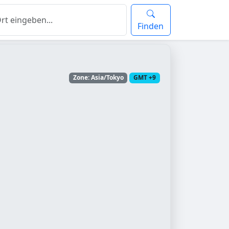
Finden
Zone: Asia/Tokyo
GMT +9