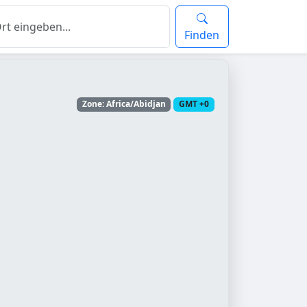
Finden
Zone: Africa/Abidjan
GMT +0