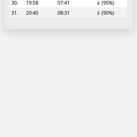
30.
19:58
07:41
⇓ (95%)
31.
20:40
08:31
⇓ (90%)
Aufgabe hinzufügen
Start- oder Endzeit (HH:MM)
Berechnen