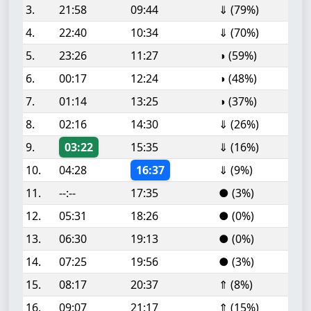
3.
21:58
09:44
⇓ (79%)
4.
22:40
10:34
⇓ (70%)
5.
23:26
11:27
◑ (59%)
6.
00:17
12:24
◑ (48%)
7.
01:14
13:25
◑ (37%)
8.
02:16
14:30
⇓ (26%)
9.
03:22
15:35
⇓ (16%)
10.
04:28
16:37
⇓ (9%)
11.
--:--
17:35
● (3%)
12.
05:31
18:26
● (0%)
13.
06:30
19:13
● (0%)
14.
07:25
19:56
● (3%)
15.
08:17
20:37
⇑ (8%)
16.
09:07
21:17
⇑ (15%)