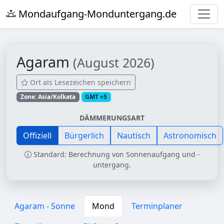
Mondaufgang-Monduntergang.de
Agaram
(August 2026)
Ort als Lesezeichen speichern
Zone: Asia/Kolkata
GMT +5
DÄMMERUNGSART
Offiziell
Bürgerlich
Nautisch
Astronomisch
Standard: Berechnung von Sonnenaufgang und -
untergang.
Agaram - Sonne
Mond
Terminplaner