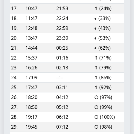
17.
10:47
21:53
⇑ (24%)
18.
11:47
22:24
◐ (33%)
19.
12:48
22:59
◐ (43%)
20.
13:47
23:39
◐ (53%)
21.
14:44
00:25
◐ (62%)
22.
15:37
01:16
⇑ (71%)
23.
16:26
02:13
⇑ (79%)
24.
17:09
--:--
⇑ (86%)
25.
17:47
03:11
⇑ (92%)
26.
18:20
04:12
○ (97%)
27.
18:50
05:12
○ (99%)
28.
19:17
06:12
○ (100%)
29.
19:45
07:12
○ (98%)