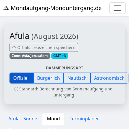
Mondaufgang-Monduntergang.de
Afula
(August 2026)
Ort als Lesezeichen speichern
Zone: Asia/Jerusalem
GMT +3
DÄMMERUNGSART
Offiziell
Bürgerlich
Nautisch
Astronomisch
Standard: Berechnung von Sonnenaufgang und -
untergang.
Afula - Sonne
Mond
Terminplaner