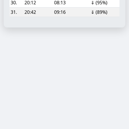
30.
20:12
08:13
⇓ (95%)
31.
20:42
09:16
⇓ (89%)
Aufgabe hinzufügen
Start- oder Endzeit (HH:MM)
Berechnen