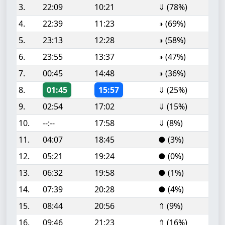
3.
22:09
10:21
⇓ (78%)
4.
22:39
11:23
◑ (69%)
5.
23:13
12:28
◑ (58%)
6.
23:55
13:37
◑ (47%)
7.
00:45
14:48
◑ (36%)
8.
01:45
15:57
⇓ (25%)
9.
02:54
17:02
⇓ (15%)
10.
--:--
17:58
⇓ (8%)
11.
04:07
18:45
● (3%)
12.
05:21
19:24
● (0%)
13.
06:32
19:58
● (1%)
14.
07:39
20:28
● (4%)
15.
08:44
20:56
⇑ (9%)
16.
09:46
21:23
⇑ (16%)