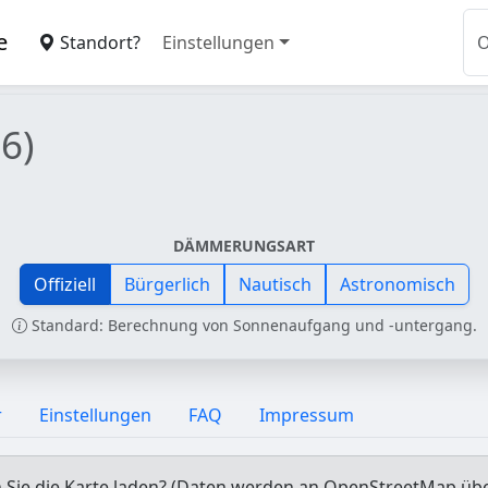
e
Standort?
Einstellungen
6)
DÄMMERUNGSART
Offiziell
Bürgerlich
Nautisch
Astronomisch
Standard: Berechnung von Sonnenaufgang und -untergang.
r
Einstellungen
FAQ
Impressum
Sie die Karte laden? (Daten werden an OpenStreetMap üb