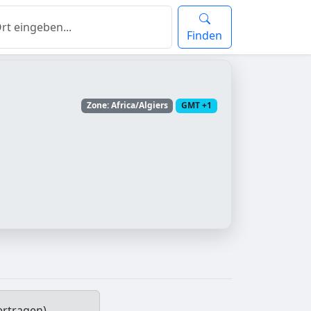
Finden
Zone: Africa/Algiers
GMT +1
ertragen)