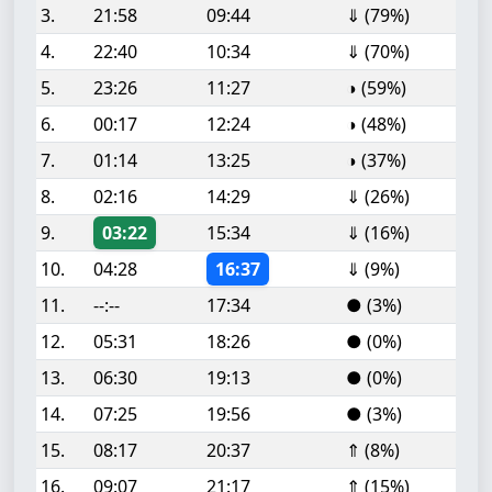
3.
21:58
09:44
⇓ (79%)
4.
22:40
10:34
⇓ (70%)
5.
23:26
11:27
◑ (59%)
6.
00:17
12:24
◑ (48%)
7.
01:14
13:25
◑ (37%)
8.
02:16
14:29
⇓ (26%)
9.
03:22
15:34
⇓ (16%)
10.
04:28
16:37
⇓ (9%)
11.
--:--
17:34
● (3%)
12.
05:31
18:26
● (0%)
13.
06:30
19:13
● (0%)
14.
07:25
19:56
● (3%)
15.
08:17
20:37
⇑ (8%)
16.
09:07
21:17
⇑ (15%)