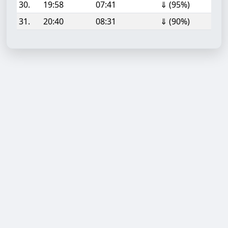
30.
19:58
07:41
⇓ (95%)
31.
20:40
08:31
⇓ (90%)
Aufgabe hinzufügen
Start- oder Endzeit (HH:MM)
Berechnen