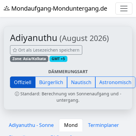
Mondaufgang-Monduntergang.de
Adiyanuthu
(August 2026)
Ort als Lesezeichen speichern
Zone: Asia/Kolkata
GMT +5
DÄMMERUNGSART
Offiziell
Bürgerlich
Nautisch
Astronomisch
Standard: Berechnung von Sonnenaufgang und -
untergang.
Adiyanuthu - Sonne
Mond
Terminplaner