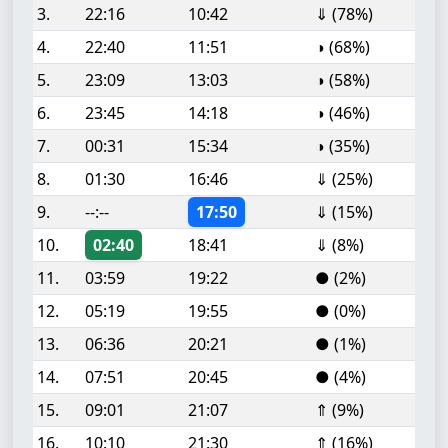
3.
22:16
10:42
⇓ (78%)
4.
22:40
11:51
◑ (68%)
5.
23:09
13:03
◑ (58%)
6.
23:45
14:18
◑ (46%)
7.
00:31
15:34
◑ (35%)
8.
01:30
16:46
⇓ (25%)
9.
--:--
17:50
⇓ (15%)
10.
02:40
18:41
⇓ (8%)
11.
03:59
19:22
● (2%)
12.
05:19
19:55
● (0%)
13.
06:36
20:21
● (1%)
14.
07:51
20:45
● (4%)
15.
09:01
21:07
⇑ (9%)
16.
10:10
21:30
⇑ (16%)