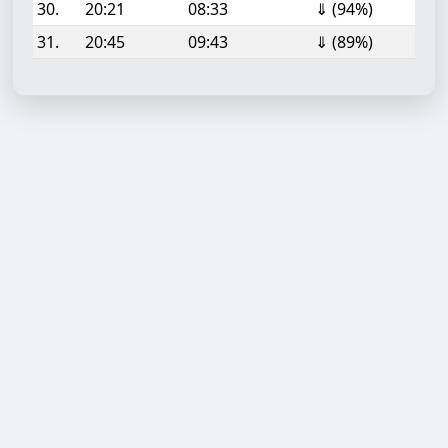
30.
20:21
08:33
⇓ (94%)
31.
20:45
09:43
⇓ (89%)
Aufgabe hinzufügen
Start- oder Endzeit (HH:MM)
Berechnen