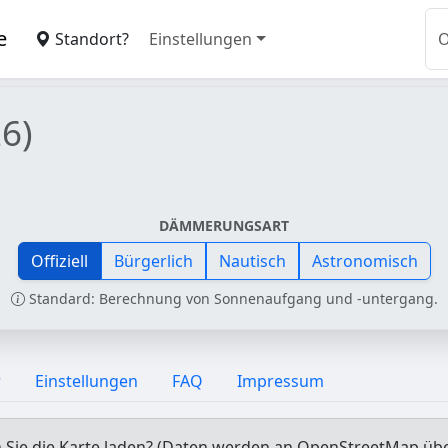
e
Standort?
Einstellungen
6)
DÄMMERUNGSART
Offiziell
Bürgerlich
Nautisch
Astronomisch
Standard: Berechnung von Sonnenaufgang und -untergang.
r
Einstellungen
FAQ
Impressum
Sie die Karte laden? (Daten werden an OpenStreetMap üb