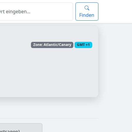
Finden
Zone: Atlantic/Canary
GMT +1
ertragen)