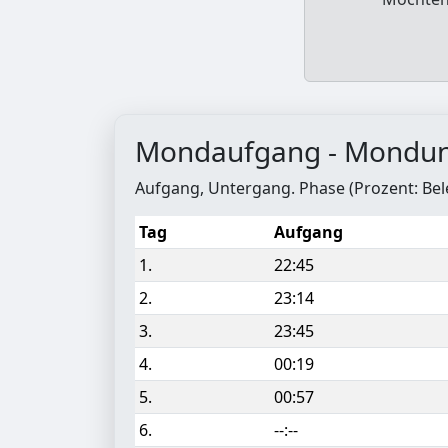
Mondaufgang - Mondu
Aufgang, Untergang. Phase (Prozent: Be
Tag
Aufgang
1.
22:45
2.
23:14
3.
23:45
4.
00:19
5.
00:57
6.
--:--