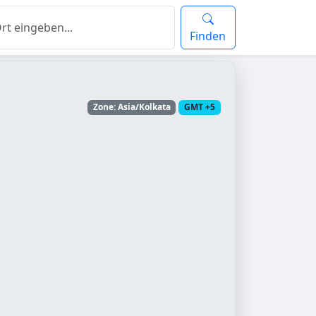
Finden
Zone: Asia/Kolkata
GMT +5