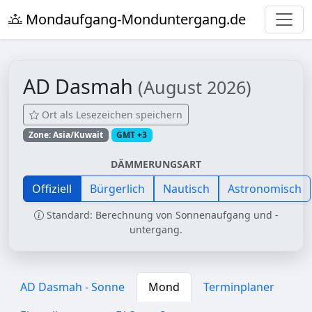
Mondaufgang-Monduntergang.de
AD Dasmah
(August 2026)
Ort als Lesezeichen speichern
Zone: Asia/Kuwait
GMT +3
DÄMMERUNGSART
Offiziell
Bürgerlich
Nautisch
Astronomisch
Standard: Berechnung von Sonnenaufgang und -
untergang.
AD Dasmah - Sonne
Mond
Terminplaner