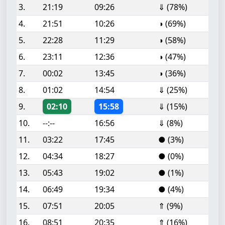
3.
21:19
09:26
⇓ (78%)
4.
21:51
10:26
◑ (69%)
5.
22:28
11:29
◑ (58%)
6.
23:11
12:36
◑ (47%)
7.
00:02
13:45
◑ (36%)
8.
01:02
14:54
⇓ (25%)
9.
02:10
15:58
⇓ (15%)
10.
--:--
16:56
⇓ (8%)
11.
03:22
17:45
● (3%)
12.
04:34
18:27
● (0%)
13.
05:43
19:02
● (1%)
14.
06:49
19:34
● (4%)
15.
07:51
20:05
⇑ (9%)
16.
08:51
20:35
⇑ (16%)