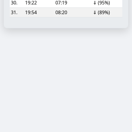
30.
19:22
07:19
⇓ (95%)
31.
19:54
08:20
⇓ (89%)
Aufgabe hinzufügen
Start- oder Endzeit (HH:MM)
Berechnen