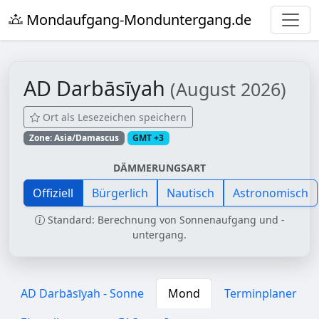
Mondaufgang-Monduntergang.de
AD Darbāsīyah
(August 2026)
Ort als Lesezeichen speichern
Zone: Asia/Damascus
GMT +3
DÄMMERUNGSART
Offiziell
Bürgerlich
Nautisch
Astronomisch
Standard: Berechnung von Sonnenaufgang und -
untergang.
AD Darbāsīyah - Sonne
Mond
Terminplaner