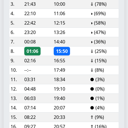
3.
21:43
10:00
⇓ (78%)
4.
22:10
11:06
◑ (69%)
5.
22:42
12:15
◑ (58%)
6.
23:20
13:26
◑ (47%)
7.
00:08
14:40
◑ (36%)
8.
01:06
15:50
⇓ (25%)
9.
02:16
16:55
⇓ (15%)
10.
--:--
17:49
⇓ (8%)
11.
03:31
18:34
● (3%)
12.
04:48
19:10
● (0%)
13.
06:03
19:40
● (1%)
14.
07:14
20:07
● (4%)
15.
08:22
20:33
⇑ (9%)
16.
09:27
20:57
⇑ (16%)