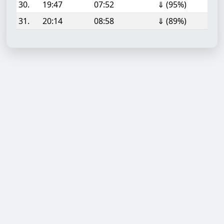
30.
19:47
07:52
⇓ (95%)
31.
20:14
08:58
⇓ (89%)
Aufgabe hinzufügen
Start- oder Endzeit (HH:MM)
Berechnen