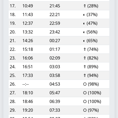
17.
10:49
21:45
⇑ (28%)
18.
11:43
22:21
◐ (37%)
19.
12:37
22:59
◐ (47%)
20.
13:32
23:42
◐ (56%)
21.
14:26
00:27
◐ (65%)
22.
15:18
01:17
⇑ (74%)
23.
16:06
02:09
⇑ (82%)
24.
16:51
03:03
⇑ (89%)
25.
17:33
03:58
⇑ (94%)
26.
--:--
04:53
○ (98%)
27.
18:10
05:47
○ (100%)
28.
18:46
06:39
○ (100%)
29.
19:20
07:33
○ (97%)