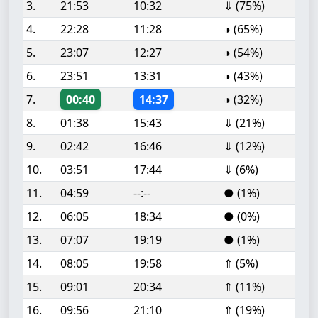
3.
21:53
10:32
⇓ (75%)
4.
22:28
11:28
◑ (65%)
5.
23:07
12:27
◑ (54%)
6.
23:51
13:31
◑ (43%)
7.
00:40
14:37
◑ (32%)
8.
01:38
15:43
⇓ (21%)
9.
02:42
16:46
⇓ (12%)
10.
03:51
17:44
⇓ (6%)
11.
04:59
--:--
● (1%)
12.
06:05
18:34
● (0%)
13.
07:07
19:19
● (1%)
14.
08:05
19:58
⇑ (5%)
15.
09:01
20:34
⇑ (11%)
16.
09:56
21:10
⇑ (19%)