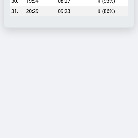
30.
19:54
08:27
⇓ (93%)
31.
20:29
09:23
⇓ (86%)
Aufgabe hinzufügen
Start- oder Endzeit (HH:MM)
Berechnen