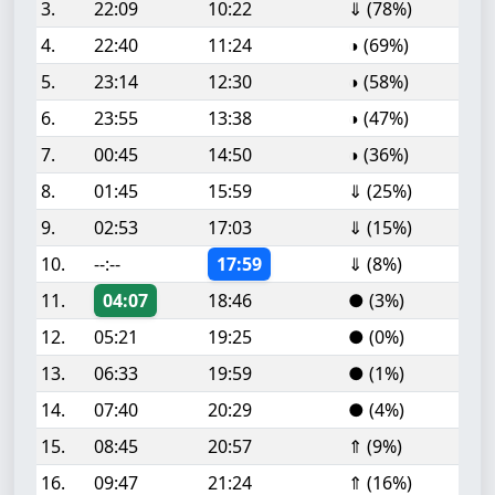
3.
22:09
10:22
⇓ (78%)
4.
22:40
11:24
◑ (69%)
5.
23:14
12:30
◑ (58%)
6.
23:55
13:38
◑ (47%)
7.
00:45
14:50
◑ (36%)
8.
01:45
15:59
⇓ (25%)
9.
02:53
17:03
⇓ (15%)
10.
--:--
17:59
⇓ (8%)
11.
04:07
18:46
● (3%)
12.
05:21
19:25
● (0%)
13.
06:33
19:59
● (1%)
14.
07:40
20:29
● (4%)
15.
08:45
20:57
⇑ (9%)
16.
09:47
21:24
⇑ (16%)