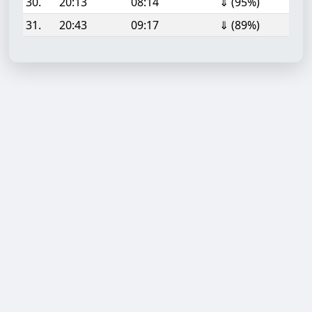
30.
20:13
08:14
⇓ (95%)
31.
20:43
09:17
⇓ (89%)
Aufgabe hinzufügen
Start- oder Endzeit (HH:MM)
Berechnen