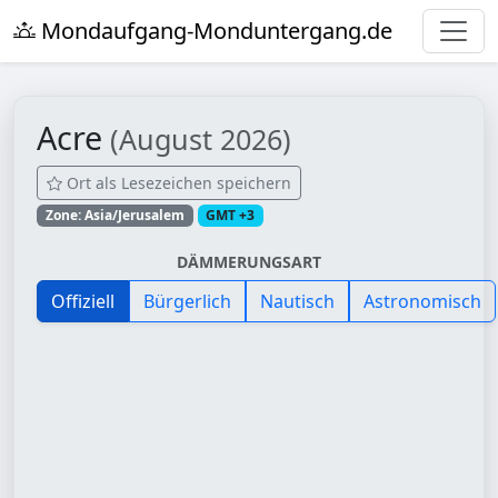
Mondaufgang-Monduntergang.de
Acre
(August 2026)
Ort als Lesezeichen speichern
Zone: Asia/Jerusalem
GMT +3
DÄMMERUNGSART
Offiziell
Bürgerlich
Nautisch
Astronomisch