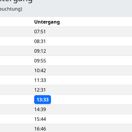
leuchtung)
Untergang
07:51
08:31
09:12
09:55
10:42
11:33
12:31
13:33
14:39
15:44
16:46