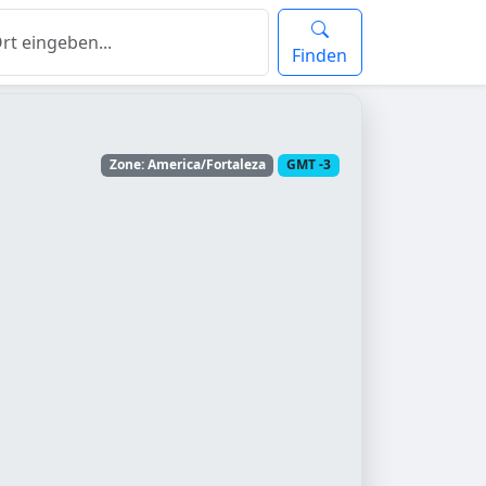
Finden
Zone: America/Fortaleza
GMT -3