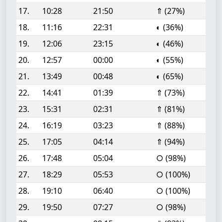
17.
10:28
21:50
⇑ (27%)
18.
11:16
22:31
◐ (36%)
19.
12:06
23:15
◐ (46%)
20.
12:57
00:00
◐ (55%)
21.
13:49
00:48
◐ (65%)
22.
14:41
01:39
⇑ (73%)
23.
15:31
02:31
⇑ (81%)
24.
16:19
03:23
⇑ (88%)
25.
17:05
04:14
⇑ (94%)
26.
17:48
05:04
○ (98%)
27.
18:29
05:53
○ (100%)
28.
19:10
06:40
○ (100%)
29.
19:50
07:27
○ (98%)