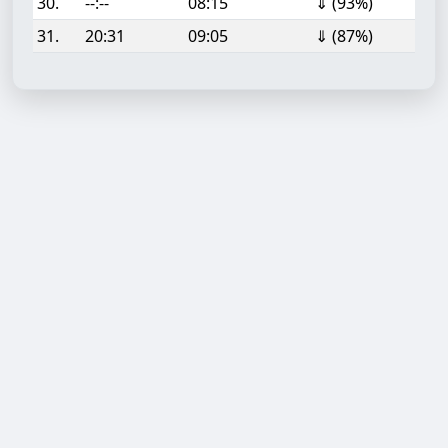
30.
--:--
08:15
⇓ (93%)
31.
20:31
09:05
⇓ (87%)
Aufgabe hinzufügen
Start- oder Endzeit (HH:MM)
Berechnen