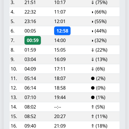
3.
21:51
10:17
⇓ (75%)
4.
22:32
11:07
◑ (66%)
5.
23:16
12:01
◑ (55%)
6.
00:05
12:58
◑ (44%)
7.
00:59
14:00
◑ (32%)
8.
01:59
15:05
⇓ (22%)
9.
03:04
16:09
⇓ (13%)
10.
04:09
17:11
⇓ (6%)
11.
05:14
18:07
● (2%)
12.
06:14
18:58
● (0%)
13.
07:10
19:44
● (1%)
14.
08:02
--:--
⇑ (5%)
15.
08:52
20:27
⇑ (11%)
16.
09:40
21:09
⇑ (18%)