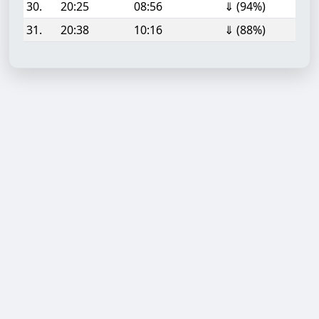
30.
20:25
08:56
⇓ (94%)
31.
20:38
10:16
⇓ (88%)
Aufgabe hinzufügen
Start- oder Endzeit (HH:MM)
Berechnen