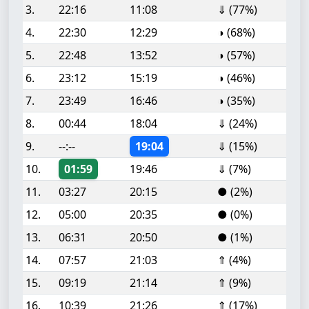
3.
22:16
11:08
⇓ (77%)
4.
22:30
12:29
◑ (68%)
5.
22:48
13:52
◑ (57%)
6.
23:12
15:19
◑ (46%)
7.
23:49
16:46
◑ (35%)
8.
00:44
18:04
⇓ (24%)
9.
--:--
19:04
⇓ (15%)
10.
01:59
19:46
⇓ (7%)
11.
03:27
20:15
● (2%)
12.
05:00
20:35
● (0%)
13.
06:31
20:50
● (1%)
14.
07:57
21:03
⇑ (4%)
15.
09:19
21:14
⇑ (9%)
16.
10:39
21:26
⇑ (17%)