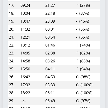
17.
09:24
21:27
⇑ (27%)
18.
10:04
22:18
◐ (37%)
19.
10:47
23:09
◐ (46%)
20.
11:32
00:01
◐ (56%)
21.
12:21
00:54
◐ (65%)
22.
13:12
01:46
⇑ (74%)
23.
14:05
02:38
⇑ (82%)
24.
14:58
03:26
⇑ (88%)
25.
15:50
04:11
⇑ (94%)
26.
16:42
04:53
○ (98%)
27.
17:32
05:33
○ (100%)
28.
18:22
06:11
○ (100%)
29.
--:--
06:49
○ (97%)