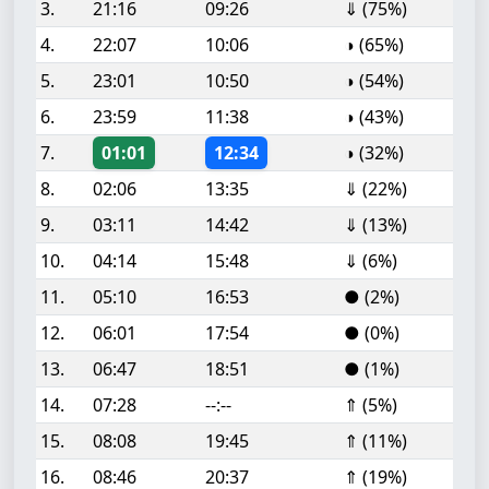
3.
21:16
09:26
⇓ (75%)
4.
22:07
10:06
◑ (65%)
5.
23:01
10:50
◑ (54%)
6.
23:59
11:38
◑ (43%)
7.
01:01
12:34
◑ (32%)
8.
02:06
13:35
⇓ (22%)
9.
03:11
14:42
⇓ (13%)
10.
04:14
15:48
⇓ (6%)
11.
05:10
16:53
● (2%)
12.
06:01
17:54
● (0%)
13.
06:47
18:51
● (1%)
14.
07:28
--:--
⇑ (5%)
15.
08:08
19:45
⇑ (11%)
16.
08:46
20:37
⇑ (19%)