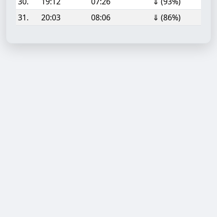
30.
19:12
07:26
⇓ (93%)
31.
20:03
08:06
⇓ (86%)
Aufgabe hinzufügen
Start- oder Endzeit (HH:MM)
Berechnen