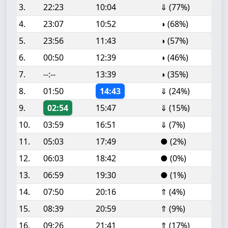
3.
22:23
10:04
⇓ (77%)
4.
23:07
10:52
◑ (68%)
5.
23:56
11:43
◑ (57%)
6.
00:50
12:39
◑ (46%)
7.
--:--
13:39
◑ (35%)
8.
01:50
14:43
⇓ (24%)
9.
02:54
15:47
⇓ (15%)
10.
03:59
16:51
⇓ (7%)
11.
05:03
17:49
● (2%)
12.
06:03
18:42
● (0%)
13.
06:59
19:30
● (1%)
14.
07:50
20:16
⇑ (4%)
15.
08:39
20:59
⇑ (9%)
16.
09:26
21:41
⇑ (17%)