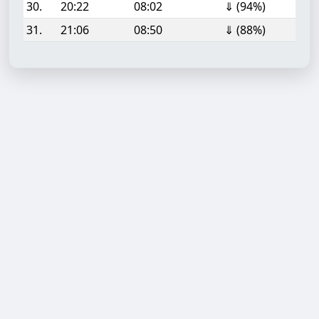
30.
20:22
08:02
⇓ (94%)
31.
21:06
08:50
⇓ (88%)
Aufgabe hinzufügen
Start- oder Endzeit (HH:MM)
Berechnen