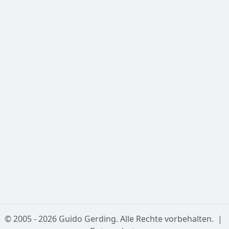
2. Kein Einsatz für Navigation
Die bereitgestellten Daten (insbesondere Angaben zur
nautischen und astronomischen Dämmerung) sind
nicht
für die operative Navigation in der Luft- oder
Schifffahrt geeignet und dürfen nicht für
sicherheitskritische Planungen verwendet werden.
3. Externe Links & Kartendaten
Diese Seite bindet Kartendaten von OpenStreetMap ein.
Für die Verfügbarkeit und Richtigkeit dieser externen
Dienste übernehmen wir keine Haftung.
Datenschutzerklärung
© 2005 - 2026 Guido Gerding. Alle Rechte vorbehalten.
|