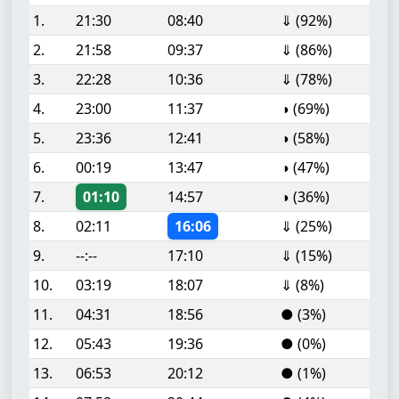
1.
21:30
08:40
⇓ (92%)
2.
21:58
09:37
⇓ (86%)
3.
22:28
10:36
⇓ (78%)
4.
23:00
11:37
◑ (69%)
5.
23:36
12:41
◑ (58%)
6.
00:19
13:47
◑ (47%)
7.
01:10
14:57
◑ (36%)
8.
02:11
16:06
⇓ (25%)
9.
--:--
17:10
⇓ (15%)
10.
03:19
18:07
⇓ (8%)
11.
04:31
18:56
● (3%)
12.
05:43
19:36
● (0%)
13.
06:53
20:12
● (1%)