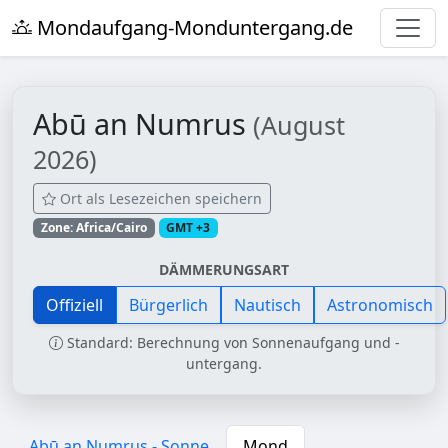
Mondaufgang-Monduntergang.de
Abū an Numrus
(August
2026)
Ort als Lesezeichen speichern
Zone: Africa/Cairo
GMT +3
DÄMMERUNGSART
Offiziell
Bürgerlich
Nautisch
Astronomisch
Standard: Berechnung von Sonnenaufgang und -
untergang.
Abū an Numrus - Sonne
Mond