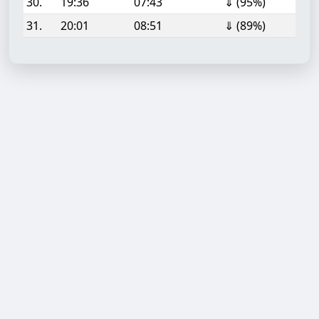
30.
19:36
07:43
⇓ (95%)
31.
20:01
08:51
⇓ (89%)
Aufgabe hinzufügen
Start- oder Endzeit (HH:MM)
Berechnen