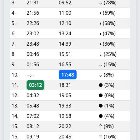
3.
21:31
09:52
⇓ (78%)
4.
21:56
11:00
◑ (69%)
5.
22:26
12:10
◑ (58%)
6.
23:02
13:24
◑ (47%)
7.
23:48
14:39
◑ (36%)
8.
00:46
15:51
⇓ (25%)
9.
01:56
16:55
⇓ (15%)
10.
--:--
17:48
⇓ (8%)
11.
03:12
18:31
● (3%)
12.
04:32
19:05
● (0%)
13.
05:48
19:33
● (1%)
14.
07:02
19:58
● (4%)
15.
08:12
20:22
⇑ (9%)
16.
09:19
20:45
⇑ (16%)