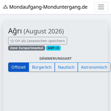
Mondaufgang-Monduntergang.de
Ağrı
(August 2026)
Ort als Lesezeichen speichern
Zone: Europe/Istanbul
GMT +3
DÄMMERUNGSART
Offiziell
Bürgerlich
Nautisch
Astronomisch