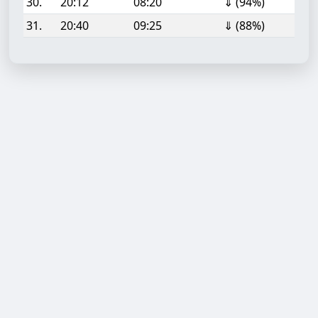
30.
20:12
08:20
⇓ (94%)
31.
20:40
09:25
⇓ (88%)
Aufgabe hinzufügen
Start- oder Endzeit (HH:MM)
Berechnen