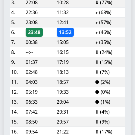
3.
22:08
10:28
⇓ (77%)
4.
22:36
11:32
◑ (68%)
5.
23:08
12:41
◑ (57%)
6.
23:48
13:52
◑ (46%)
7.
00:38
15:05
◑ (35%)
8.
--:--
16:15
⇓ (24%)
9.
01:37
17:19
⇓ (15%)
10.
02:48
18:13
⇓ (7%)
11.
04:03
18:57
● (2%)
12.
05:19
19:33
● (0%)
13.
06:33
20:04
● (1%)
14.
07:42
20:31
⇑ (4%)
15.
08:50
20:57
⇑ (9%)
16.
09:54
21:22
⇑ (17%)