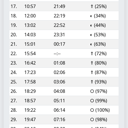
17.
10:57
21:49
⇑ (25%)
18.
12:00
22:19
◐ (34%)
19.
13:02
22:52
◐ (44%)
20.
14:03
23:31
◐ (53%)
21.
15:01
00:17
◐ (63%)
22.
15:54
--:--
⇑ (72%)
23.
16:42
01:08
⇑ (80%)
24.
17:23
02:06
⇑ (87%)
25.
17:58
03:06
⇑ (93%)
26.
18:29
04:08
○ (97%)
27.
18:57
05:11
○ (99%)
28.
19:22
06:14
○ (100%)
29.
19:47
07:16
○ (98%)