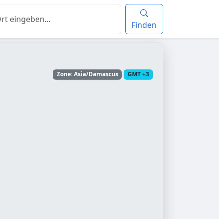
Finden
Zone: Asia/Damascus
GMT +3