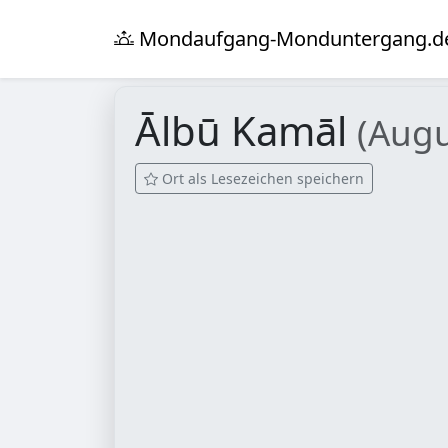
Mondaufgang-Monduntergang.d
Ālbū Kamāl
(Augu
Ort als Lesezeichen speichern