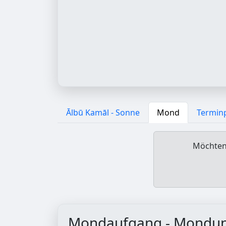
Ālbū Kamāl - Sonne
Mond
Termin
Möchten 
Mondaufgang - Mondu