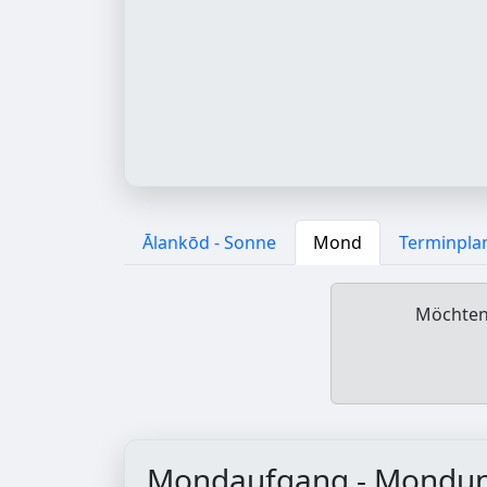
Ālankōd - Sonne
Mond
Terminpla
Möchten 
Mondaufgang - Mondu