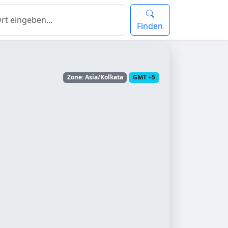
Finden
Zone: Asia/Kolkata
GMT +5