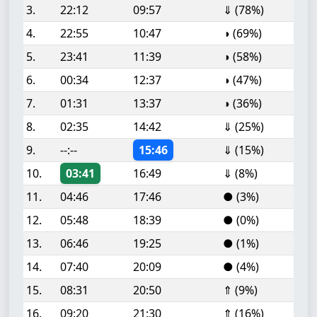
3.
22:12
09:57
⇓ (78%)
4.
22:55
10:47
◑ (69%)
5.
23:41
11:39
◑ (58%)
6.
00:34
12:37
◑ (47%)
7.
01:31
13:37
◑ (36%)
8.
02:35
14:42
⇓ (25%)
9.
--:--
15:46
⇓ (15%)
10.
03:41
16:49
⇓ (8%)
11.
04:46
17:46
● (3%)
12.
05:48
18:39
● (0%)
13.
06:46
19:25
● (1%)
14.
07:40
20:09
● (4%)
15.
08:31
20:50
⇑ (9%)
16.
09:20
21:30
⇑ (16%)