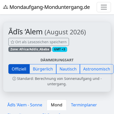
Mondaufgang-Monduntergang.de
Ādīs ‘Alem
(August 2026)
Ort als Lesezeichen speichern
Zone: Africa/Addis_Ababa
GMT +3
DÄMMERUNGSART
Offiziell
Bürgerlich
Nautisch
Astronomisch
Standard: Berechnung von Sonnenaufgang und -
untergang.
Ādīs ‘Alem - Sonne
Mond
Terminplaner