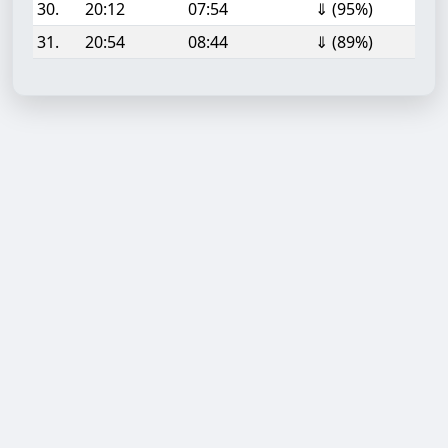
30.
20:12
07:54
⇓ (95%)
31.
20:54
08:44
⇓ (89%)
Aufgabe hinzufügen
Start- oder Endzeit (HH:MM)
Berechnen