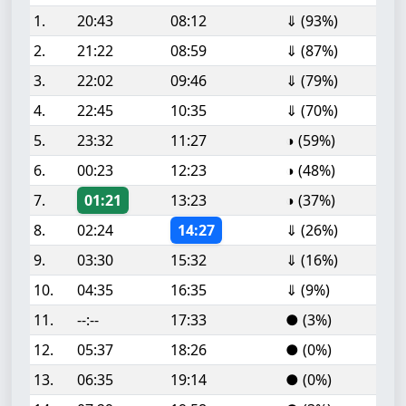
1.
20:43
08:12
⇓ (93%)
2.
21:22
08:59
⇓ (87%)
3.
22:02
09:46
⇓ (79%)
4.
22:45
10:35
⇓ (70%)
5.
23:32
11:27
◑ (59%)
6.
00:23
12:23
◑ (48%)
7.
01:21
13:23
◑ (37%)
8.
02:24
14:27
⇓ (26%)
9.
03:30
15:32
⇓ (16%)
10.
04:35
16:35
⇓ (9%)
11.
--:--
17:33
● (3%)
12.
05:37
18:26
● (0%)
13.
06:35
19:14
● (0%)