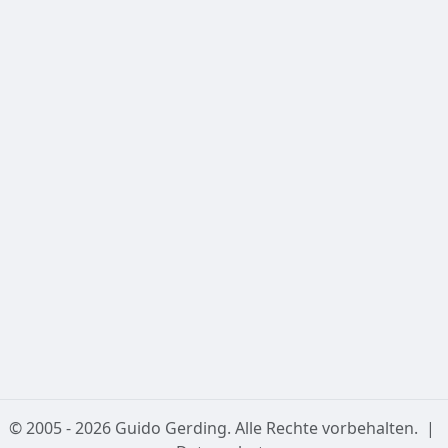
2. Kein Einsatz für Navigation
Die bereitgestellten Daten (insbesondere Angaben zur
nautischen und astronomischen Dämmerung) sind
nicht
für die operative Navigation in der Luft- oder
Schifffahrt geeignet und dürfen nicht für
sicherheitskritische Planungen verwendet werden.
3. Externe Links & Kartendaten
Diese Seite bindet Kartendaten von OpenStreetMap ein.
Für die Verfügbarkeit und Richtigkeit dieser externen
Dienste übernehmen wir keine Haftung.
Datenschutzerklärung
© 2005 - 2026 Guido Gerding. Alle Rechte vorbehalten.
|