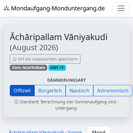
Mondaufgang-Monduntergang.de
Āchāripallam Vāniyakudi
(August 2026)
Ort als Lesezeichen speichern
Zone: Asia/Kolkata
GMT +5
DÄMMERUNGSART
Offiziell
Bürgerlich
Nautisch
Astronomisch
Standard: Berechnung von Sonnenaufgang und -
untergang.
Āchāripallam Vāniyakudi - Sonne
Mond