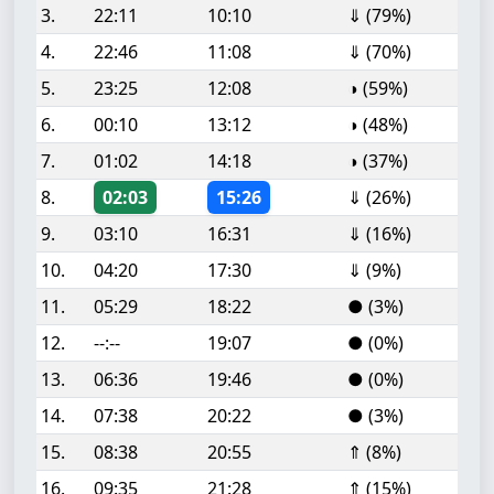
3.
22:11
10:10
⇓ (79%)
4.
22:46
11:08
⇓ (70%)
5.
23:25
12:08
◑ (59%)
6.
00:10
13:12
◑ (48%)
7.
01:02
14:18
◑ (37%)
8.
02:03
15:26
⇓ (26%)
9.
03:10
16:31
⇓ (16%)
10.
04:20
17:30
⇓ (9%)
11.
05:29
18:22
● (3%)
12.
--:--
19:07
● (0%)
13.
06:36
19:46
● (0%)
14.
07:38
20:22
● (3%)
15.
08:38
20:55
⇑ (8%)
16.
09:35
21:28
⇑ (15%)