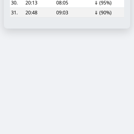
30.
20:13
08:05
⇓ (95%)
31.
20:48
09:03
⇓ (90%)
Aufgabe hinzufügen
Start- oder Endzeit (HH:MM)
Berechnen