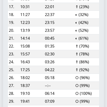
17.
10:31
22:01
⇑ (23%)
18.
11:27
22:37
◐ (32%)
19.
12:23
23:15
◐ (42%)
20.
13:19
23:57
◐ (52%)
21.
14:14
00:45
◐ (61%)
22.
15:08
01:35
⇑ (70%)
23.
15:57
02:30
⇑ (78%)
24.
16:43
03:26
⇑ (86%)
25.
17:25
04:22
⇑ (92%)
26.
18:02
05:18
○ (96%)
27.
18:37
--:--
○ (99%)
28.
19:10
06:14
○ (100%)
29.
19:41
07:09
○ (99%)