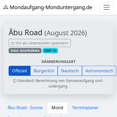
Mondaufgang-Monduntergang.de
Ābu Road
(August 2026)
Ort als Lesezeichen speichern
Zone: Asia/Kolkata
GMT +5
DÄMMERUNGSART
Offiziell
Bürgerlich
Nautisch
Astronomisch
Standard: Berechnung von Sonnenaufgang und -
untergang.
Ābu Road - Sonne
Mond
Terminplaner