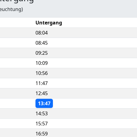
leuchtung)
Untergang
08:04
08:45
09:25
10:09
10:56
11:47
12:45
13:47
14:53
15:57
16:59