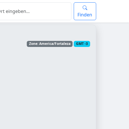
Finden
Zone: America/Fortaleza
GMT -3