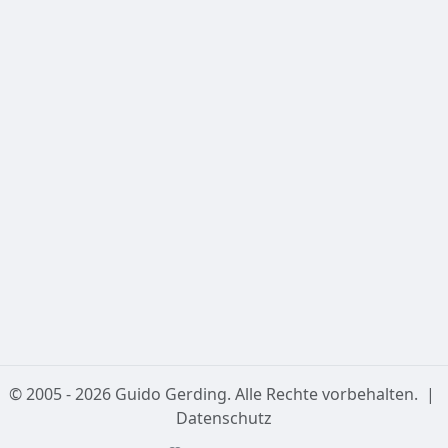
Die bereitgestellten Daten (insbesondere Angaben zur
nautischen und astronomischen Dämmerung) sind
nicht
für die operative Navigation in der Luft- oder
Schifffahrt geeignet und dürfen nicht für
sicherheitskritische Planungen verwendet werden.
3. Externe Links & Kartendaten
Diese Seite bindet Kartendaten von OpenStreetMap ein.
Für die Verfügbarkeit und Richtigkeit dieser externen
Dienste übernehmen wir keine Haftung.
Datenschutzerklärung
© 2005 - 2026 Guido Gerding. Alle Rechte vorbehalten.
|
Datenschutz