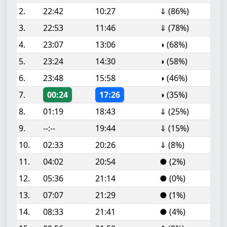
2.
22:42
10:27
⇓ (86%)
3.
22:53
11:46
⇓ (78%)
4.
23:07
13:06
◑ (68%)
5.
23:24
14:30
◑ (58%)
6.
23:48
15:58
◑ (46%)
7.
00:24
17:26
◑ (35%)
8.
01:19
18:43
⇓ (25%)
9.
--:--
19:44
⇓ (15%)
10.
02:33
20:26
⇓ (8%)
11.
04:02
20:54
● (2%)
12.
05:36
21:14
● (0%)
13.
07:07
21:29
● (1%)
14.
08:33
21:41
● (4%)