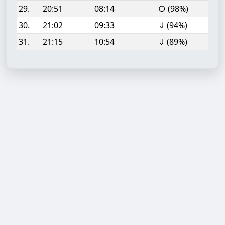
29.
20:51
08:14
○ (98%)
30.
21:02
09:33
⇓ (94%)
31.
21:15
10:54
⇓ (89%)
Aufgabe hinzufügen
Start- oder Endzeit (HH:MM)